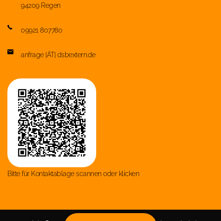
94209 Regen
09921 807780
anfrage [ÄT] dsbextern.de
Bitte für Kontaktablage scannen oder klicken