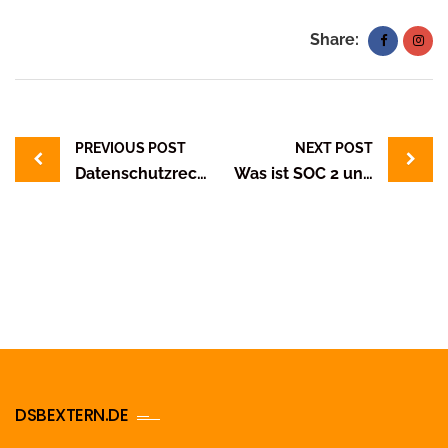
Share:
Post
navigation
PREVIOUS POST
NEXT POST
Datenschutzrechtliche Anforderungen an Videoüberwachung auf dem Firmengelände
Was ist SOC 2 und warum ist es relevant?
DSBEXTERN.DE