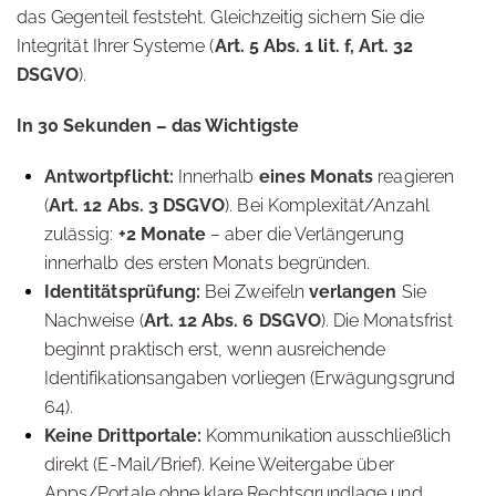
das Gegenteil feststeht. Gleichzeitig sichern Sie die
VE
Integrität Ihrer Systeme (
Art. 5 Abs. 1 lit. f, Art. 32
MA
DSGVO
).
In 30 Sekunden – das Wichtigste
Antwortpflicht:
Innerhalb
eines Monats
reagieren
(
Art. 12 Abs. 3 DSGVO
). Bei Komplexität/Anzahl
zulässig:
+2 Monate
– aber die Verlängerung
innerhalb des ersten Monats begründen.
Identitätsprüfung:
Bei Zweifeln
verlangen
Sie
Nachweise (
Art. 12 Abs. 6 DSGVO
). Die Monatsfrist
beginnt praktisch erst, wenn ausreichende
Identifikationsangaben vorliegen (Erwägungsgrund
64).
Keine Drittportale:
Kommunikation ausschließlich
direkt (E-Mail/Brief). Keine Weitergabe über
Apps/Portale ohne klare Rechtsgrundlage und