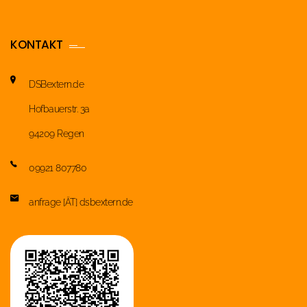
KONTAKT
DSBextern.de
Hofbauerstr. 3a
94209 Regen
09921 807780
anfrage [ÄT] dsbextern.de