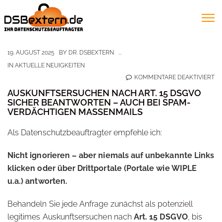
19. AUGUST 2025
BY
DR. DSBEXTERN
IN
AKTUELLE NEUIGKEITEN
FÜ
KOMMENTARE DEAKTIVIERT
AU
AUSKUNFTSERSUCHEN NACH ART. 15 DSGVO
SICHER BEANTWORTEN – AUCH BEI SPAM-
N
VERDÄCHTIGEN MASSENMAILS
AR
15
Als Datenschutzbeauftragter empfehle ich:
D
Nicht ignorieren – aber niemals auf unbekannte Links
SI
klicken oder über Drittportale (Portale wie WIPLE
B
u.a.) antworten.
–
A
Behandeln Sie jede Anfrage zunächst als potenziell
BE
legitimes Auskunftsersuchen nach
Art. 15 DSGVO
, bis
SP