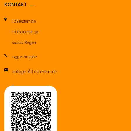
KONTAKT
DSBextern.de
Hofbauerstr. 3a
94209 Regen
09921 807780
anfrage [ÄT] dsbextern.de